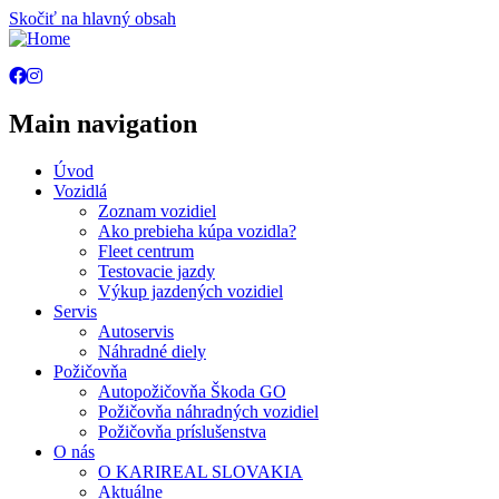
Skočiť na hlavný obsah
Main navigation
Úvod
Vozidlá
Zoznam vozidiel
Ako prebieha kúpa vozidla?
Fleet centrum
Testovacie jazdy
Výkup jazdených vozidiel
Servis
Autoservis
Náhradné diely
Požičovňa
Autopožičovňa Škoda GO
Požičovňa náhradných vozidiel
Požičovňa príslušenstva
O nás
O KARIREAL SLOVAKIA
Aktuálne