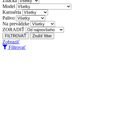
Značka
Model
Karoséria
Palivo
Na prevádzke
ZORADIŤ
Zobraziť
Filtrovať