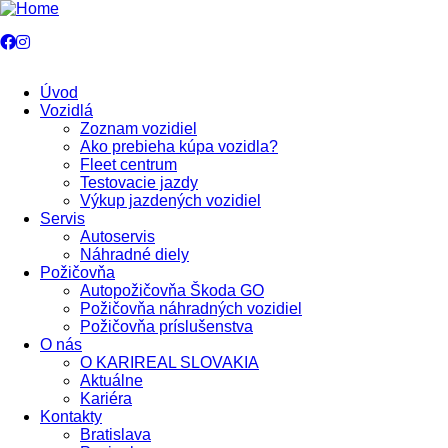
Skočiť
na
hlavný
obsah
Úvod
Vozidlá
Main
Zoznam vozidiel
navigation
Ako prebieha kúpa vozidla?
Fleet centrum
Testovacie jazdy
Výkup jazdených vozidiel
Servis
Autoservis
Náhradné diely
Požičovňa
Autopožičovňa Škoda GO
Požičovňa náhradných vozidiel
Požičovňa príslušenstva
O nás
O KARIREAL SLOVAKIA
Aktuálne
Kariéra
Kontakty
Bratislava